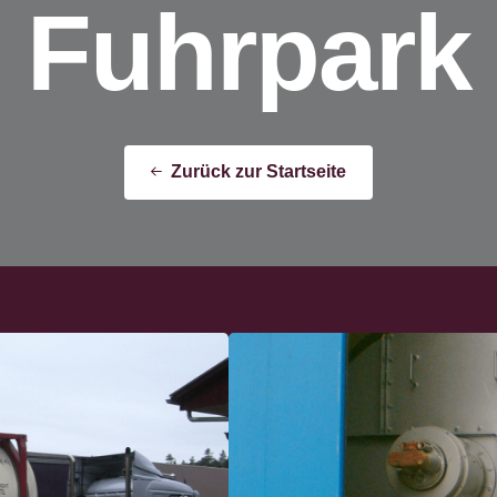
F
u
h
r
p
a
r
k
Zurück zur Startseite